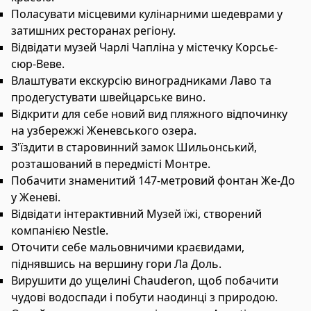
Поласувати місцевими кулінарними шедеврами у
затишних ресторанах регіону.
Відвідати музей Чарлі Чапліна у містечку Корсьє-
сюр-Веве.
Влаштувати екскурсію виноградниками Лаво та
продегустувати швейцарське вино.
Відкрити для себе новий вид пляжного відпочинку
на узбережжі Женевського озера.
З'їздити в старовинний замок Шильонський,
розташований в передмісті Монтре.
Побачити знаменитий 147-метровий фонтан Же-До
у Женеві.
Відвідати інтерактивний Музей їжі, створений
компанією Nestle.
Оточити себе мальовничими краєвидами,
піднявшись на вершину гори Ла Доль.
Вирушити до ущелині Chauderon, щоб побачити
чудові водоспади і побути наодинці з природою.