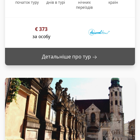
Люцерн, Вишукана Женева Берн-столиця [...]
початок туру
днів
в турі
нічних
країн
переїздів
€
373
за особу
Детальніше про тур