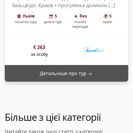
Зальцбург, Краків + прогулянка долиною [...]
Львів
5
без
5
початок туру
днів
в турі
нічних
країн
переїздів
€
263
за особу
Детальніше про тур
Більше з цієї категорії
Читайте також інші статті з категорії