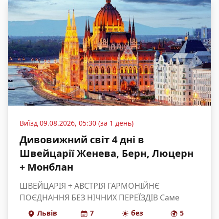
Виїзд
09.08.2026, 05:30 (за 1 день)
Дивовижний світ 4 дні в
Швейцарії Женева, Берн, Люцерн
+ Монблан
ШВЕЙЦАРІЯ + АВСТРІЯ ГАРМОНІЙНЄ
ПОЄДНАННЯ БЕЗ НІЧНИХ ПЕРЕЇЗДІВ Саме
цікаве в Швейцарії: Діловий Цюріх, Казковий
Львів
7
без
5