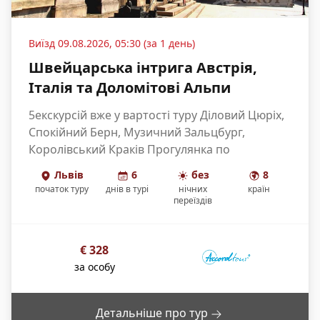
Виїзд
09.08.2026, 05:30 (за 1 день)
Швейцарська інтрига Австрія,
Італія та Доломітові Альпи
5екскурсій вже у вартості туру Діловий Цюріх,
Спокійний Берн, Музичний Зальцбург,
Королівський Краків Прогулянка по
Австрійському [...]
Львів
6
без
8
початок туру
днів
в турі
нічних
країн
переїздів
€
328
за особу
Детальніше про тур