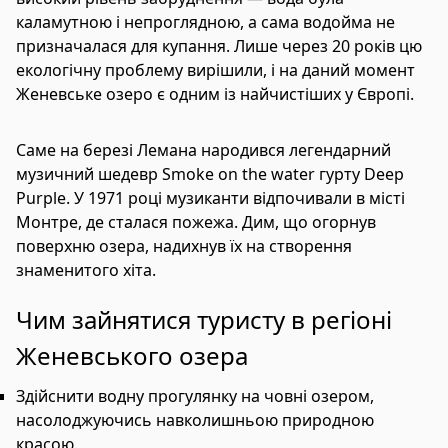
каламутною і непроглядною, а сама водойма не
призначалася для купання. Лише через 20 років цю
екологічну проблему вирішили, і на даний момент
Женевське озеро є одним із найчистіших у Європі.
Саме на березі Лемана народився легендарний
музичний шедевр Smoke on the water гурту Deep
Purple. У 1971 році музиканти відпочивали в місті
Монтре, де сталася пожежа. Дим, що огорнув
поверхню озера, надихнув їх на створення
знаменитого хіта.
Чим зайнятися туристу в регіоні
Женевського озера
Здійснити водну прогулянку на човні озером,
насолоджуючись навколишньою природною
красою.