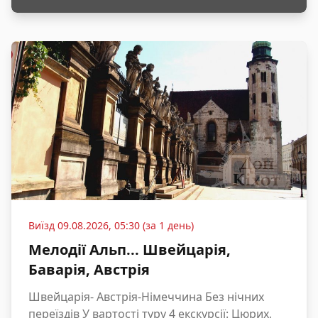
Виїзд
09.08.2026, 05:30 (за 1 день)
Мелодії Альп... Швейцарія,
Баварія, Австрія
Швейцарія- Австрія-Німеччина Без нічних
переїздів У вартості туру 4 екскурсії: Цюрих,