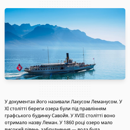
У документах його називали Лакусом Леманусом. У
XI столітті береги озера були під правлінням
графського будинку Савойя. У XVIII столітті воно
отримало назву Леман. У 1860 році озеро мало
високий рівень забруднення — вода була