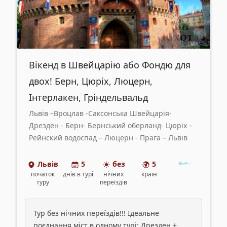
Вікенд в Швейцарію або Фондю для
двох! Берн, Цюріх, Люцерн,
Інтерлакен, Гріндельвальд
Львів –Вроцлав -Саксонська Швейцарія-
Дрезден - Берн- Бернський оберланд- Цюріх –
Рейнский водоспад – Люцерн - Прага – Львів
Львів
5
без
5
початок
днів
в турі
нічних
країн
туру
переїздів
Тур без нічних переїздів!!! Ідеальне
поєднання міст в одному турі: Дрезден +