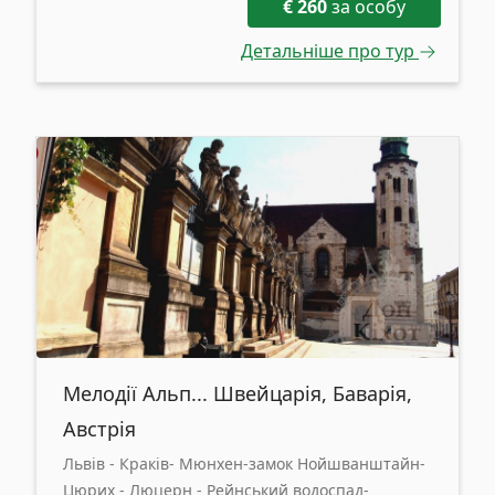
€
260
за особу
Детальніше про тур
Мелодії Альп... Швейцарія, Баварія,
Австрія
Львів - Краків- Мюнхен-замок Нойшванштайн-
Цюрих - Люцерн - Рейнський водоспад-