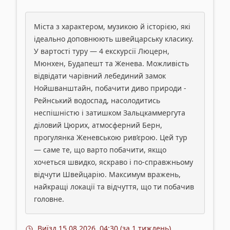
Міста з характером, музикою й історією, які
ідеально доповнюють швейцарську класику.
У вартості туру — 4 екскурсії Люцерн,
Мюнхен, Будапешт та Женева. Можливість
відвідати чарівний лебединий замок
Нойшванштайн, побачити диво природи -
Рейнський водоспад, насолодитись
неспішністю і затишком Зальцкаммергута
діловий Цюрих, атмосферний Берн,
прогулянка Женевською рив’єрою. Цей тур
— саме те, що варто побачити, якщо
хочеться швидко, яскраво і по-справжньому
відчути Швейцарію. Максимум вражень,
найкращі локації та відчуття, що ти побачив
головне.
Виїзд
15.08.2026, 04:30 (за 1 тиждень)