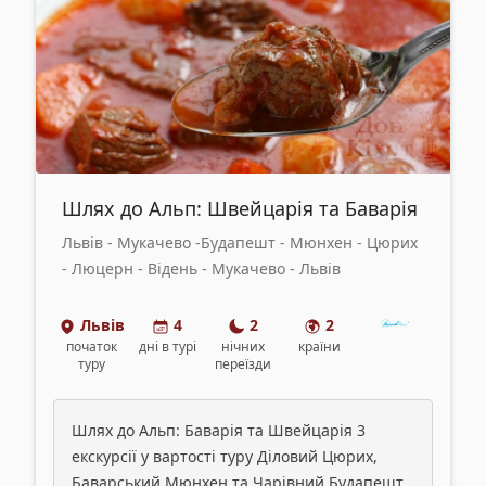
Шлях до Альп: Швейцарія та Баварія
Львів - Мукачево -Будапешт - Мюнхен - Цюрих
- Люцерн - Відень - Мукачево - Львів
Львів
4
2
2
початок
дні
в турі
нічних
країни
туру
переїзди
Шлях до Альп: Баварія та Швейцарія 3
екскурсії у вартості туру Діловий Цюрих,
Баварський Мюнхен та Чарівний Будапешт