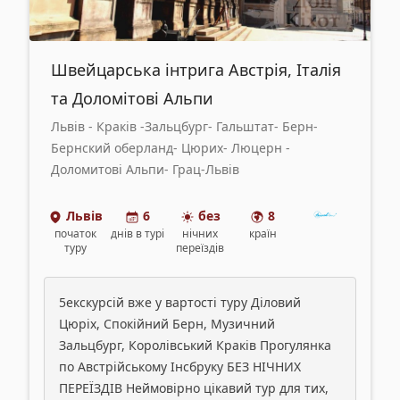
Швейцарська інтрига Австрія, Італія
та Доломітові Альпи
Львів - Краків -Зальцбург- Гальштат- Берн-
Бернский оберланд- Цюрих- Люцерн -
Доломитові Альпи- Грац-Львів
Львів
6
без
8
початок
днів
в турі
нічних
країн
туру
переїздів
5екскурсій вже у вартості туру Діловий
Цюріх, Спокійний Берн, Музичний
Зальцбург, Королівський Краків Прогулянка
по Австрійському Інсбруку БЕЗ НІЧНИХ
ПЕРЕЇЗДІВ Неймовірно цікавий тур для тих,