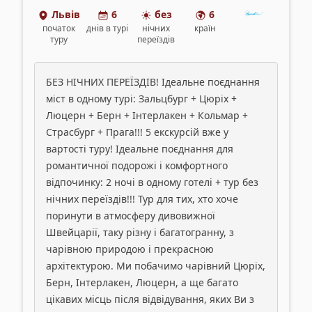
Львів
6
без
6
початок
днів
в турі
нічних
країн
туру
переїздів
БЕЗ НІЧНИХ ПЕРЕЇЗДІВ! Ідеальне поєднання
міст в одному турі: Зальцбург + Цюріх +
Люцерн + Берн + Інтерлакен + Кольмар +
Страсбург + Прага!!! 5 екскурсій вже у
вартості туру! Ідеальне поєднання для
романтичної подорожі і комфортного
відпочинку: 2 ночі в одному готелі + тур без
нічних переїздів!!! Тур для тих, хто хоче
поринути в атмосферу дивовижної
Швейцарії, таку різну і багатогранну, з
чарівною природою і прекрасною
архітектурою. Ми побачимо чарівний Цюріх,
Берн, Інтерлакен, Люцерн, а ще багато
цікавих місць після відвідування, яких Ви з