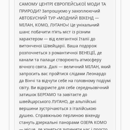
САМОМУ ЦЕНТРІ ЄВРОПЕЙСЬКОЇ МОДИ ТА
ПРИРОДИ? Запрошуємо у захоплюючий
АВТОБУСНИЙ ТУР «МОДНИЙ ВІКЕНД —
МІЛАН, КОМО, ЛУГАНО»! Це унікальний
шанс побачити п’ять міст із різним
характером — від елегантної Італії до
витонченої Швейцарії. Ваша подорож
розпочнеться з романтичної ВЕНЕЦІЇ, де
канали та палаци створюють атмосферу
вічного свята. Далі — величний МІЛАН, який
запросить вас пройтися слідами Леонардо
да Вінчі та відчути себе на головному подіумі
світу. Ви відкриєте для себе середньовічний
затишок БЕРГАМО та завітаєте до
швейцарського ЛУГАНО, де альпійські
вершини зустрічаються з італійською
душею. Справжньою перлиною вікенду
стануть дзеркальні панорами ОЗЕРА КОМО
— місце, де хочеться зупинити час і просто