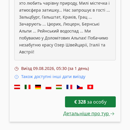
хто любить чарівну природу, Милі містечка і
атмосфера затишку... Нас запрошує в гості ...
Зальцбург, Гальштат, Краків, Грац ...
Зачарують ... Цюрих, Люцерн, Бернські
Альпи ... Рейнський водоспад ... Ми
побуваємо у Доломітових Альпах! Побачимо
незабутню красу Озер Швейцарії, Італії та
Австрії!
Виїзд
09.08.2026, 05:30 (за 1 день)
Також доступні інші дати виїзду
€
328
за особу
Детальніше про тур