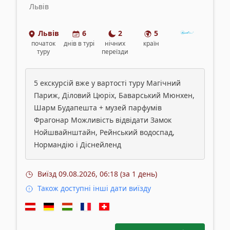
Львів
Львів
6
2
5
початок
днів
в турі
нічних
країн
туру
переїзди
5 екскурсій вже у вартості туру Магічний
Париж, Діловий Цюріх, Баварський Мюнхен,
Шарм Будапешта + музей парфумів
Фрагонар Можливість відвідати Замок
Нойшвайнштайн, Рейнський водоспад,
Нормандію і Діснейленд
Виїзд
09.08.2026, 06:18 (за 1 день)
Також доступні інші дати виїзду