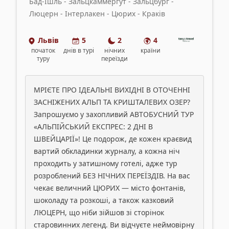
Бад-Ішль - Зальцкаммергут - Зальцбург -
Люцерн - Інтерлакен - Цюрих - Краків
Львів
5
2
4
початок
днів
в турі
нічних
країни
туру
переїзди
МРІЄТЕ ПРО ІДЕАЛЬНІ ВИХІДНІ В ОТОЧЕННІ
ЗАСНІЖЕНИХ АЛЬП ТА КРИШТАЛЕВИХ ОЗЕР?
Запрошуємо у захопливий АВТОБУСНИЙ ТУР
«АЛЬПІЙСЬКИЙ ЕКСПРЕС: 2 ДНІ В
ШВЕЙЦАРІЇ»! Це подорож, де кожен краєвид
вартий обкладинки журналу, а кожна ніч
проходить у затишному готелі, адже тур
розроблений БЕЗ НІЧНИХ ПЕРЕЇЗДІВ. На вас
чекає величний ЦЮРИХ — місто фонтанів,
шоколаду та розкоші, а також казковий
ЛЮЦЕРН, що ніби зійшов зі сторінок
старовинних легенд. Ви відчуєте неймовірну