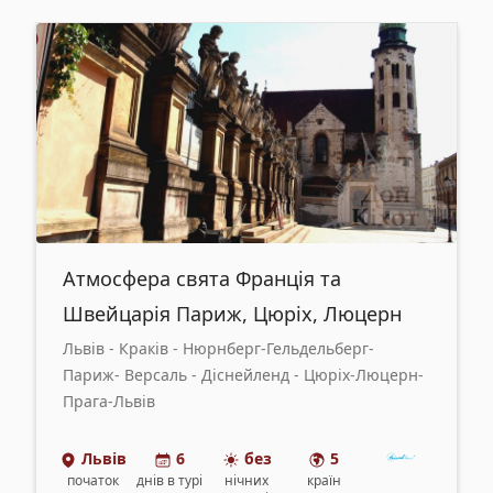
Атмосфера свята Франція та
Швейцарія Париж, Цюріх, Люцерн
Львів - Краків - Нюрнберг-Гельдельберг-
Париж- Версаль - Діснейленд - Цюріх-Люцерн-
Прага-Львів
Львів
6
без
5
початок
днів
в турі
нічних
країн