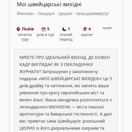
Мої швейцарські вихідні
Мюнхен - Люцерн - Цюрих - Зальцкаммергут
Львів
5
1
4
початок
днів
в турі
нічний
країни
туру
переїзд
МРІЄТЕ ПРО ІДЕАЛЬНИЙ ВІКЕНД, ДЕ КОЖЕН
КАДР ВИГЛЯДАЄ ЯК З ОБКЛАДИНКИ
ЖУРНАЛУ? Запрошуємо у захоплюючу
подорож «МОЇ ШВЕЙЦАРСЬКІ ВИХІДНІ»! Це 5
днів драйву та натхнення, які змінять ваше
уявлення про красу європейських міст та
велич Альп. Ваша мандрівка розпочнеться з
легендарного МЮНХЕНА — міста пишної
архітектури та баварської гостинності. А далі
вас привітає сама Швейцарія: розкішний
ЦЮРИХ із його дзеркальними озерами та