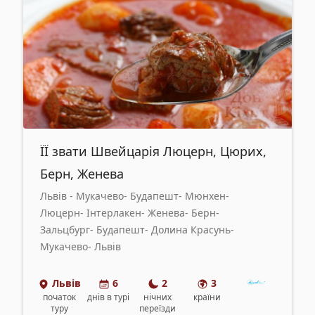
ЇЇ звати Швейцарія Люцерн, Цюрих,
Берн, Женева
Львів - Мукачево- Будапешт- Мюнхен-
Люцерн- Інтерлакен- Женева- Берн-
Зальцбург- Будапешт- Долина Красунь-
Мукачево- Львів
Львів
6
2
3
початок
днів
в турі
нічних
країни
туру
переїзди