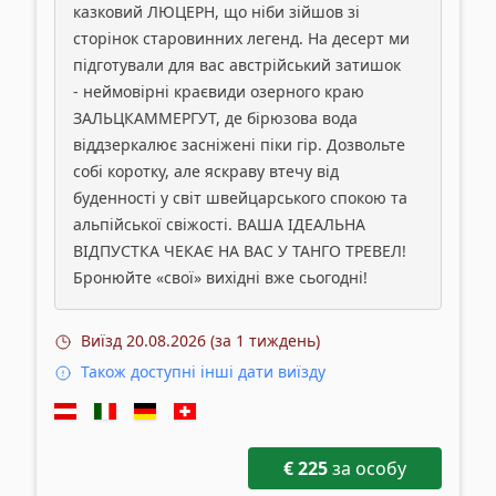
казковий ЛЮЦЕРН, що ніби зійшов зі
сторінок старовинних легенд. На десерт ми
підготували для вас австрійський затишок
- неймовірні краєвиди озерного краю
ЗАЛЬЦКАММЕРГУТ, де бірюзова вода
віддзеркалює засніжені піки гір. Дозвольте
собі коротку, але яскраву втечу від
буденності у світ швейцарського спокою та
альпійської свіжості. ВАША ІДЕАЛЬНА
ВІДПУСТКА ЧЕКАЄ НА ВАС У ТАНГО ТРЕВЕЛ!
Бронюйте «свої» вихідні вже сьогодні!
Виїзд
20.08.2026 (за 1 тиждень)
Також доступні інші дати виїзду
€
225
за особу