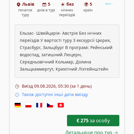
Львів
5
без
5
початок
днів
в турі
нічних
країн
туру
переїздів
Ельзас- Швейцарія- Австрія Без нічних
переїздів У вартості туру 3 екскурсії Цюрих,
Страсбург, Зальцбург В програмі: Рейнський
водоспад, затишний Люцерн,
Середньовічний Кольмар, Долина
Зальцкаммергут, Крихітний Ліхтейнштейн
Виїзд
09.08.2026, 05:30 (за 1 день)
Також доступні інші дати виїзду
€
275
за особу
Детальніше про тур