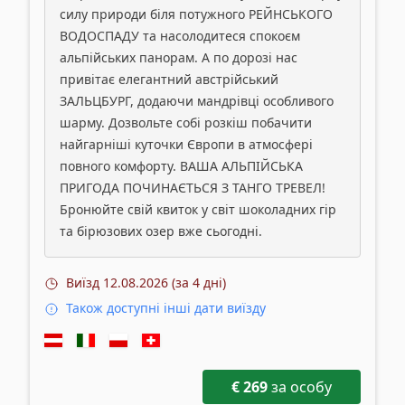
силу природи біля потужного РЕЙНСЬКОГО
ВОДОСПАДУ та насолодитеся спокоєм
альпійських панорам. А по дорозі нас
привітає елегантний австрійський
ЗАЛЬЦБУРГ, додаючи мандрівці особливого
шарму. Дозвольте собі розкіш побачити
найгарніші куточки Європи в атмосфері
повного комфорту. ВАША АЛЬПІЙСЬКА
ПРИГОДА ПОЧИНАЄТЬСЯ З ТАНГО ТРЕВЕЛ!
Бронюйте свій квиток у світ шоколадних гір
та бірюзових озер вже сьогодні.
Виїзд
12.08.2026 (за 4 дні)
Також доступні інші дати виїзду
€
269
за особу