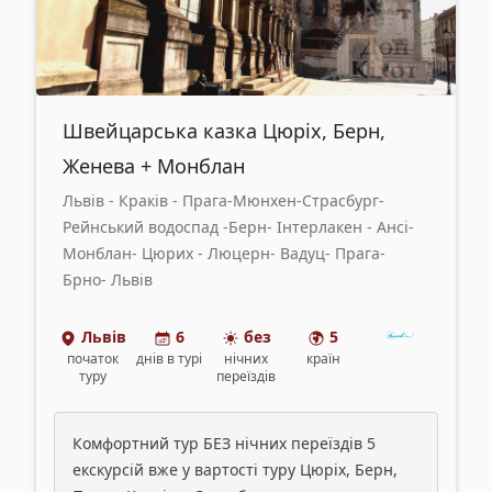
Швейцарська казка Цюріх, Берн,
Женева + Монблан
Львів - Краків - Прага-Мюнхен-Страсбург-
Рейнський водоспад -Берн- Інтерлакен - Ансі-
Монблан- Цюрих - Люцерн- Вадуц- Прага-
Брно- Львів
Львів
6
без
5
початок
днів
в турі
нічних
країн
туру
переїздів
Комфортний тур БЕЗ нічних переїздів 5
екскурсій вже у вартості туру Цюріх, Берн,