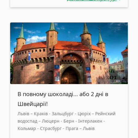
В повному шоколаді... або 2 дні в
Швейцарії!
Львів – Краків - Зальцбург - Цюріх – Рейнский
водоспад – Люцерн - Берн - Інтерлакен -
Кольмар - Страсбург - Прага – Львів