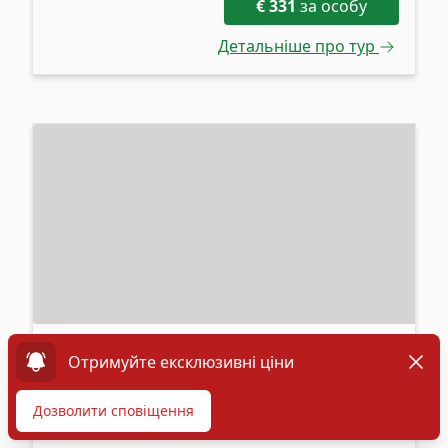
€
331
за особу
Детальніше про тур
Швейцарія - вершина Європи
Dismi
Отримуйте ексклюзивні ціни
Страсбурґ - Люцерн - Цюрих - Берн -
Дозволити сповіщення
Інтерлакен - Кольмар - Нюрнберґ