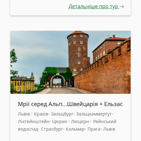
Детальніше про тур
Мрії серед Альп...Швейцарія + Ельзас
Львів - Краків- Зальцбург- Зальцкаммергут-
Ліхтейнштейн- Цюрих - Люцерн - Рейнський
водоспад- Страсбург- Кольмар- Прага- Львів