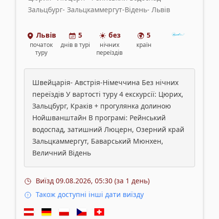
Зальцбург- Зальцкаммергут-Відень- Львів
Львів
5
без
5
початок
днів
в турі
нічних
країн
туру
переїздів
Швейцарія- Австрія-Німеччина Без нічних
переїздів У вартості туру 4 екскурсії: Цюрих,
Зальцбург, Краків + прогулянка долиною
Нойшванштайн В програмі: Рейнський
водоспад, затишний Люцерн, Озерний край
Зальцкаммергут, Баварський Мюнхен,
Величний Відень
Виїзд
09.08.2026, 05:30 (за 1 день)
Також доступні інші дати виїзду