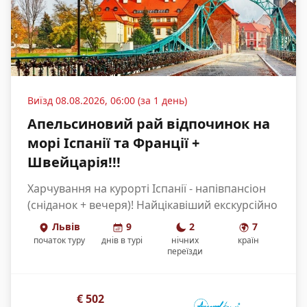
Виїзд
08.08.2026, 06:00 (за 1 день)
Апельсиновий рай відпочинок на
морі Іспанії та Франції +
Швейцарія!!!
Харчування на курорті Іспанії - напівпансіон
(сніданок + вечеря)! Найцікавіший екскурсійно
- морський тур в якому представлені: Франція
Львів
9
2
7
[...]
початок туру
днів
в турі
нічних
країн
переїзди
€
502