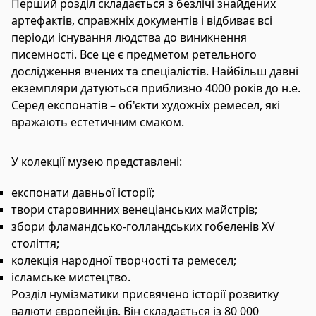
Перший розділ складається з безлічі знайдених
артефактів, справжніх документів і відбиває всі
періоди існування людства до виникнення
писемності. Все це є предметом ретельного
дослідження вчених та спеціалістів. Найбільш давні
екземпляри датуються приблизно 4000 років до н.е.
Серед експонатів – об'єкти художніх ремесел, які
вражають естетичним смаком.
У колекції музею представлені:
експонати давньої історії;
твори старовинних венеціанських майстрів;
збори фламандсько-голландських гобеленів XV
століття;
колекція народної творчості та ремесел;
ісламське мистецтво.
Розділ нумізматики присвячено історії розвитку
валюти європейців. Він складається із 80 000