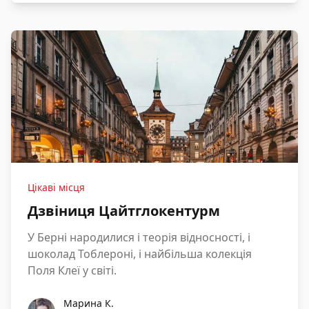
Цікаві місця
Дзвіниця Цайтглокентурм
У Берні народилися і теорія відносності, і
шоколад Тоблероні, і найбільша колекція
Поля Клеї у світі.
Марина К.
Марина К.