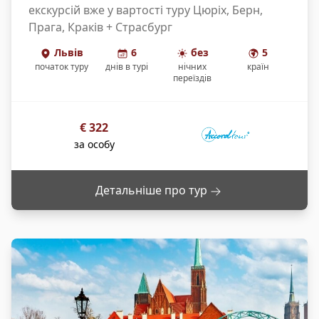
екскурсій вже у вартості туру Цюріх, Берн,
Прага, Краків + Страсбург
Львів
6
без
5
початок туру
днів
в турі
нічних
країн
переїздів
€
322
за особу
Детальніше про тур