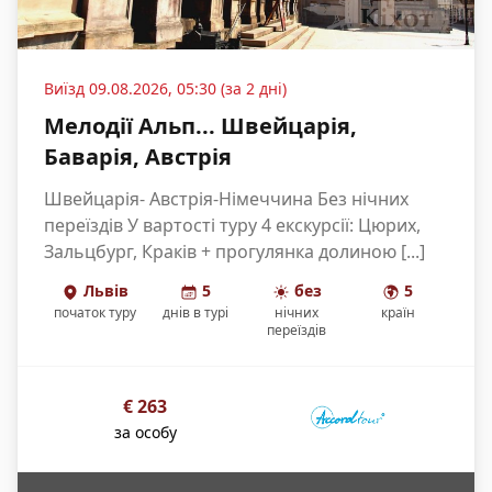
Виїзд
09.08.2026, 05:30 (за 2 дні)
Мелодії Альп... Швейцарія,
Баварія, Австрія
Швейцарія- Австрія-Німеччина Без нічних
переїздів У вартості туру 4 екскурсії: Цюрих,
Зальцбург, Краків + прогулянка долиною [...]
Львів
5
без
5
початок туру
днів
в турі
нічних
країн
переїздів
€
263
за особу